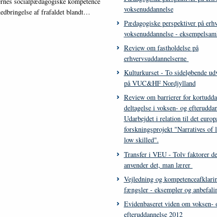
rernes socialpædagogiske kompetence
voksenuddannelse
edbringelse af frafaldet blandt…
Pædagogiske perspektiver på erhv
voksenuddannelse - eksempelsam
Review om fastholdelse på
erhvervsuddannelserne
Kulturkurset - To sideløbende ud
på VUC&HF Nordjylland
Review om barrierer for kortudd
deltagelse i voksen- og efterudda
Udarbejdet i relation til det euro
forskningsprojekt "Narratives of 
low skilled".
Transfer i VEU - Tolv faktorer de
anvender det, man lærer
Vejledning og kompetenceafklarin
fængsler - eksempler og anbefali
Evidenbaseret viden om voksen- 
efteruddannelse 2012