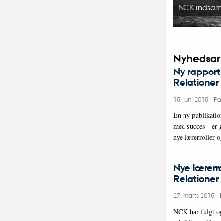
NCK indsaml
Nyhedsar
Ny rapport
Relationer
15. juni 2015
-
Pæ
En ny publikatio
med succes - er 
nye lærerroller o
Nye lærerr
Relationer
27. marts 2015
-
NCK har fulgt og