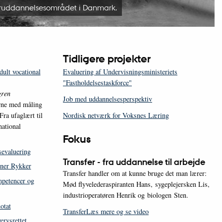
teruddannelsesområdet i Danmark.
Tidligere projekter
dult vocational
Evaluering af Undervisningsministeriets
"Fastholdelsestaskforce"
gren
Job med uddannelsesperspektiv
rne med måling
Fra ufaglært til
Nordisk netværk for Voksnes Læring
national
Fokus
sevaluering
Transfer - fra uddannelse til arbejde
oner Rykker
Transfer handler om at kunne bruge det man lærer:
mpetencer og
Mød flyvelederaspiranten Hans, sygeplejersken Lis,
industrioperatøren Henrik og biologen Sten.
otat
Transfer
Læs mere og se video
ervsrettet