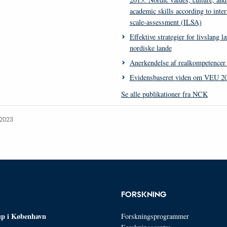
academic skills according to inter
scale-assessment (ILSA)
Effektive strategier for livslang l
nordiske lande
Anerkendelse af realkompetencer 
Evidensbaseret viden om VEU 2
Se alle publikationer fra NCK
.2023
FORSKNING
p i København
Forskningsprogrammer