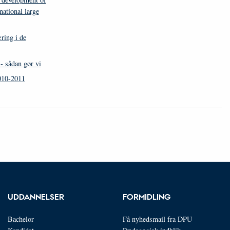
national large
æring i de
- sådan gør vi
010-2011
UDDANNELSER
FORMIDLING
Bachelor
Få nyhedsmail fra DPU