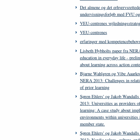
Det almene og det erhvervsrettede
undervisningsforløb med FVU o
VEU-centrenes vejledningsstrateg
VEU-centrenes
erfaringer med kompetencebehovs
Lisbeth Hybholts paper fra NERA
education in everyday life - preli
about learning across action conte
Bjarne Wahlgren og Vibe Aaarkro
NERA 2013: Challenges in relati
of prior learning
Søren Ehlers' og Jakob Wandall
2013: Universities as providers of
learning: A case study about imp
environments within universities
member state.
Søren Ehlers' og Jakob Wandall
2013: Nordic values, culture, an