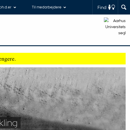
Find
 ph.d.er
Til medarbejdere
ængere.
kling