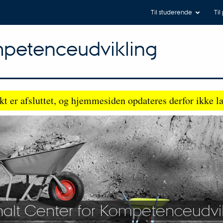
Til studerende
Til
mpetenceudvikling
kt er afsluttet, og hjemmesiden opdateres derfor ikke l
nalt Center for Kompetenceudvi