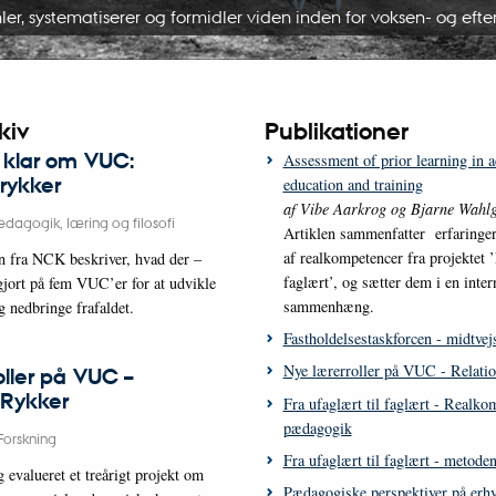
er, systematiserer og formidler viden inden for voksen- og ef
kiv
Publikationer
 klar om VUC:
Assessment of prior learning in a
 rykker
education and training
af Vibe Aarkrog og Bjarne Wahl
dagogik, læring og filosofi
Artiklen sammenfatter erfaringe
af realkompetencer fra projektet ’
n fra NCK beskriver, hvad der –
faglært’, og sætter dem i en inter
gjort på fem VUC’er for at udvikle
sammenhæng.
g nedbringe frafaldet.
Fastholdelsestaskforcen - midtvej
Nye lærerroller på VUC - Relati
oller på VUC –
 Rykker
Fra ufaglært til faglært - Realko
pædagogik
Forskning
Fra ufaglært til faglært - metoden
 evalueret et treårigt projekt om
Pædagogiske perspektiver på erhv