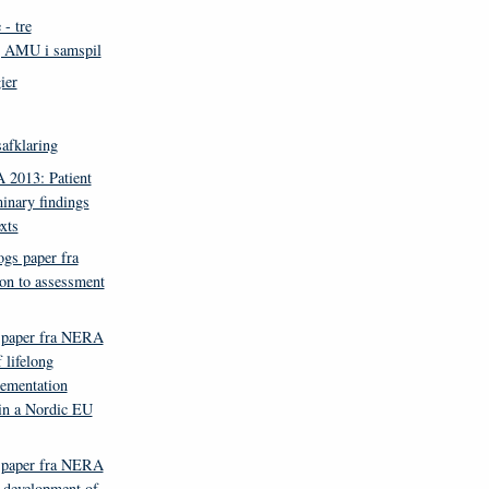
 - tre
g AMU i samspil
ier
afklaring
 2013: Patient
minary findings
xts
gs paper fra
on to assessment
s paper fra NERA
 lifelong
lementation
 in a Nordic EU
s paper fra NERA
d development of