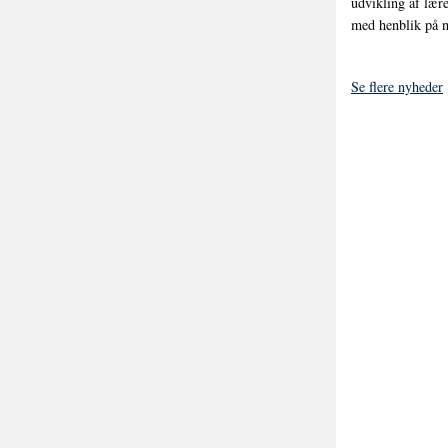
udvikling af læ
med henblik på n
Se flere nyheder