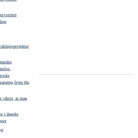
ervsrettet
ling
viklingsprojekter
annedes
nnelse.
pæiske
learning from the
r sikrer, at man
g i danske
nger
og