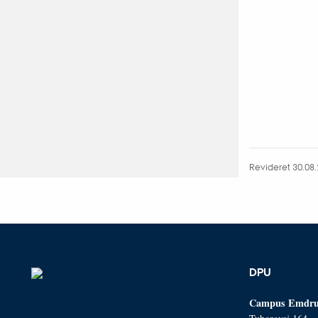
Revideret 30.08
DPU
Campus Emdru